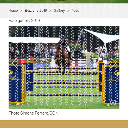
Item 18
Item 19
Item 20
Item 21
Item 22
Item 23
Item 24
Item 25
Item 26
Item 27
Item 28
Item 29
Item 30
Item 31
Item 32
Item 33
Item 34
Item 
Item 36
Item 37
Item 38
Item 39
Item 40
Item 41
Item 42
Item 43
Item 44
Item 45
Item 46
Item 47
Item 48
Item 49
Item 50
Item 51
Item 52
Item 
Item 54
Item 55
Item 56
Item 57
Item 58
Item 59
Item 60
Item 61
Item 62
Item 63
Item 64
Item 65
Item 66
Item 67
Item 68
Item 69
Item 70
Item 
Item 72
Item 73
Item 74
Item 75
Item 76
Item 77
Item 78
Item 79
Item 80
Item 81
Item 82
Item 83
Item 84
Item 85
Item 86
Item 87
Item 88
Item 
Home
Edizione 2019
Gallery
Foto
Item 90
Item 91
Item 92
Item 93
Item 94
Item 95
Item 96
Item 97
Item 98
Item 99
Item 100
Item 101
Item 102
Item 103
Item 104
Item 105
Item 106
Item 
Item 108
Item 109
Item 110
Item 111
Item 112
Item 113
Item 114
Item 115
Item 116
Item 117
Item 118
Item 119
Item 120
Item 121
Item 122
Item 123
Item 124
Item 
Item 126
Item 127
Item 128
Item 129
Item 130
Item 131
Item 132
Item 133
Item 134
Item 135
Item 136
Item 137
Item 138
Item 139
Item 140
Item 141
Item 142
Item 
Foto gallery 2019
Item 144
Item 145
Item 146
Item 147
Item 148
Item 149
Item 150
Item 151
Item 152
Item 153
Item 154
Item 155
Item 156
Item 157
Item 158
Item 159
Item 160
Item 
Item 162
Item 163
Item 164
Item 165
Item 166
Item 167
Item 168
Item 169
Item 170
Item 171
Item 172
Item 173
Item 174
Item 175
Item 176
Item 177
Item 178
Item 
Item 180
Item 181
Item 182
Item 183
Item 184
Item 185
Item 186
Item 187
Item 188
Item 189
Item 190
Item 191
Item 192
Item 193
Item 194
Item 195
Item 196
Item 
Item 198
Item 199
Item 200
Item 201
Item 202
Item 203
Item 204
Item 205
Item 206
Item 207
Item 208
Item 209
Item 210
Item 211
Item 212
Item 213
Item 214
Item 
Item 216
Item 217
Item 218
Item 219
Item 220
Item 221
Item 222
Item 223
Item 224
Item 225
Item 226
Item 227
Item 228
Item 229
Item 230
Item 231
Item 232
Item 
Item 234
Item 235
Item 236
Item 237
Item 238
Item 239
Item 240
Item 241
Item 242
Item 243
Item 244
Item 245
Item 246
Item 247
Item 248
Item 249
Item 250
Item 
Item 252
Item 253
Item 254
Item 255
Item 256
Item 257
Item 258
Item 259
Item 260
Item 261
Item 262
Item 263
Item 264
Item 265
Item 266
Item 267
Item 268
Item
Item 270
Item 271
Item 272
Item 273
Item 274
Item 275
Item 276
Item 277
Item 278
Item 279
Item 280
Item 281
Item 282
Item 283
Item 284
Item 285
Item 286
Item 
Item 288
Item 289
Item 290
Item 291
Item 292
Item 293
Item 294
Item 295
Item 296
Item 297
Item 298
Item 299
Item 300
Item 301
Item 302
Item 303
Item 304
Item 
Item 306
Item 307
Item 308
Item 309
Item 310
Item 311
Item 312
Item 313
Item 314
Item 315
Item 316
Item 317
Item 318
Item 319
Item 320
Item 321
Item 322
Item 
Item 324
Item 325
Item 326
Item 327
Item 328
Item 329
Item 330
Item 331
Item 332
Item 333
Item 334
Item 335
Item 336
Item 337
Item 338
Item 339
Item 340
Item 
Item 342
Item 343
Item 344
Item 345
Item 346
Item 347
Item 348
Item 349
Item 350
Item 351
Item 352
Item 353
Item 354
Item 355
Item 356
Item 357
Item 358
Item 
Item 360
Item 361
Item 362
Item 363
Item 364
Item 365
Item 366
Item 367
Item 368
Item 369
Item 370
Item 371
Item 372
Item 373
Item 374
Item 375
Item 376
Item 
Item 378
Item 379
Item 380
Item 381
Item 382
Item 383
Item 384
Item 385
Item 386
Item 387
Item 388
Item 389
Item 390
Item 391
Item 392
Item 393
Item 394
Item 
Item 396
Item 397
Item 398
Item 399
Item 400
Item 401
Item 402
Item 403
Item 404
Item 405
Item 406
Item 407
Item 408
Item 409
Item 410
Item 411
Item 412
Item 
Item 414
Item 415
Item 416
Item 417
Item 418
Item 419
Item 420
Item 421
Item 422
Item 423
Item 424
Item 425
Item 426
Item 427
Item 428
Item 429
Item 430
Item 
Item 432
Item 433
Item 434
Item 435
Item 436
Item 437
Item 438
Item 439
Item 440
Item 441
Item 442
Item 443
Item 444
Item 445
Item 446
Item 447
Item 448
Item 
Item 450
Item 451
Item 452
Item 453
Item 454
Item 455
Item 456
Item 457
Item 458
Item 459
Item 460
Item 461
Item 462
Item 463
Item 464
Item 465
Item 466
Item 
Item 468
Item 469
Item 470
Item 471
Item 472
Item 473
Item 474
Item 475
Item 476
Item 477
Item 478
Item 479
Item 480
Item 481
Item 482
Item 483
Item 484
Item 
Item 486
Item 487
Item 488
Item 489
Item 490
Item 491
Item 492
Item 493
Item 494
Item 495
Item 496
Item 497
Item 498
Item 499
Item 500
Item 501
Item 502
Item 
Item 504
Item 505
Item 506
Item 507
Item 508
Item 509
Item 510
Item 511
Item 512
Item 513
Item 514
Item 515
Item 516
Item 517
Item 518
Item 519
Item 520
Item 
Item 522
Item 523
Item 524
Item 525
Item 526
Item 527
Item 528
Item 529
Item 530
Item 531
Item 532
Item 533
Item 534
Item 535
Item 536
Item 537
Item 538
Item 
Item 540
Item 541
Item 542
Item 543
Item 544
Item 545
Item 546
Item 547
Item 548
Item 549
Item 550
Item 551
Item 552
Item 553
Item 554
Item 555
Item 556
Item 
Item 558
Item 559
Item 560
Item 561
Item 562
Item 563
Item 564
Item 565
Item 566
Item 567
Item 568
Item 569
Item 570
Item 571
Item 572
Item 573
Item 574
Item 
Item 576
Item 577
Item 578
Item 579
Item 580
Item 581
Item 582
Item 583
Item 584
Item 585
Item 586
Item 587
Item 588
Item 589
Item 590
Item 591
Item 592
Item 
Item 594
Item 595
Item 596
Item 597
Item 598
Item 599
Item 600
Item 601
Item 602
Item 603
Item 604
Item 605
Item 606
Item 607
Item 608
Item 609
Item 610
Item 
Item 612
Item 613
Item 614
Item 615
Item 616
Item 617
Item 618
Item 619
Item 620
Item 621
Item 622
Item 623
Item 624
Item 625
Item 626
Item 627
Item 628
Item
Item 630
Item 631
Item 632
Item 633
Item 634
Item 635
Item 636
Item 637
Item 638
Item 639
Item 640
Item 641
Item 642
Item 643
Item 644
Item 645
Item 646
Item 
Item 648
Item 649
Item 650
Item 651
Item 652
Item 653
Item 654
Item 655
Item 656
Item 657
Item 658
Item 659
Item 660
Item 661
Item 662
Item 663
Item 664
Item
Item 666
Item 667
Item 668
Item 669
Item 670
Item 671
Item 672
Item 673
Item 674
Item 675
Item 676
Item 677
Item 678
Photo Simone Ferraro/CONI