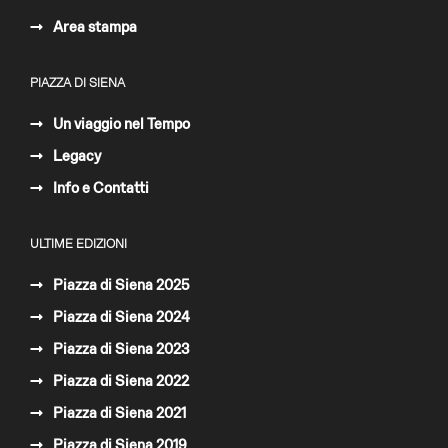
Area stampa
PIAZZA DI SIENA
Un viaggio nel Tempo
Legacy
Info e Contatti
ULTIME EDIZIONI
Piazza di Siena 2025
Piazza di Siena 2024
Piazza di Siena 2023
Piazza di Siena 2022
Piazza di Siena 2021
Piazza di Siena 2019