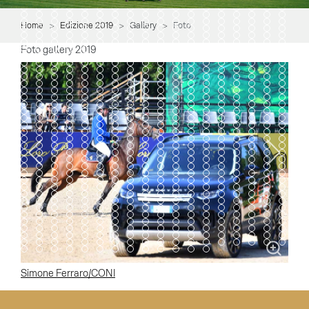
Item 18
Item 19
Item 20
Item 21
Item 22
Item 23
Item 24
Item 25
Item 26
Item 27
Item 28
Item 29
Item 30
Item 31
Item 32
Item 33
Item 34
Item 
Item 36
Item 37
Item 38
Item 39
Item 40
Item 41
Item 42
Item 43
Item 44
Item 45
Item 46
Item 47
Item 48
Item 49
Item 50
Item 51
Item 52
Item 
Item 54
Item 55
Item 56
Item 57
Item 58
Item 59
Item 60
Item 61
Item 62
Item 63
Item 64
Item 65
Item 66
Item 67
Item 68
Item 69
Item 70
Item 
Item 72
Item 73
Item 74
Item 75
Item 76
Item 77
Item 78
Item 79
Item 80
Item 81
Item 82
Item 83
Item 84
Item 85
Item 86
Item 87
Item 88
Item 
Home
Edizione 2019
Gallery
Foto
Item 90
Item 91
Item 92
Item 93
Item 94
Item 95
Item 96
Item 97
Item 98
Item 99
Item 100
Item 101
Item 102
Item 103
Item 104
Item 105
Item 106
Item 
Item 108
Item 109
Item 110
Item 111
Item 112
Item 113
Item 114
Item 115
Item 116
Item 117
Item 118
Item 119
Item 120
Item 121
Item 122
Item 123
Item 124
Item 
Item 126
Item 127
Item 128
Item 129
Item 130
Item 131
Item 132
Item 133
Item 134
Item 135
Item 136
Item 137
Item 138
Item 139
Item 140
Item 141
Item 142
Item 
Foto gallery 2019
Item 144
Item 145
Item 146
Item 147
Item 148
Item 149
Item 150
Item 151
Item 152
Item 153
Item 154
Item 155
Item 156
Item 157
Item 158
Item 159
Item 160
Item 
Item 162
Item 163
Item 164
Item 165
Item 166
Item 167
Item 168
Item 169
Item 170
Item 171
Item 172
Item 173
Item 174
Item 175
Item 176
Item 177
Item 178
Item 
Item 180
Item 181
Item 182
Item 183
Item 184
Item 185
Item 186
Item 187
Item 188
Item 189
Item 190
Item 191
Item 192
Item 193
Item 194
Item 195
Item 196
Item 
Item 198
Item 199
Item 200
Item 201
Item 202
Item 203
Item 204
Item 205
Item 206
Item 207
Item 208
Item 209
Item 210
Item 211
Item 212
Item 213
Item 214
Item 
Item 216
Item 217
Item 218
Item 219
Item 220
Item 221
Item 222
Item 223
Item 224
Item 225
Item 226
Item 227
Item 228
Item 229
Item 230
Item 231
Item 232
Item 
Item 234
Item 235
Item 236
Item 237
Item 238
Item 239
Item 240
Item 241
Item 242
Item 243
Item 244
Item 245
Item 246
Item 247
Item 248
Item 249
Item 250
Item 
Item 252
Item 253
Item 254
Item 255
Item 256
Item 257
Item 258
Item 259
Item 260
Item 261
Item 262
Item 263
Item 264
Item 265
Item 266
Item 267
Item 268
Item
Item 270
Item 271
Item 272
Item 273
Item 274
Item 275
Item 276
Item 277
Item 278
Item 279
Item 280
Item 281
Item 282
Item 283
Item 284
Item 285
Item 286
Item 
Item 288
Item 289
Item 290
Item 291
Item 292
Item 293
Item 294
Item 295
Item 296
Item 297
Item 298
Item 299
Item 300
Item 301
Item 302
Item 303
Item 304
Item 
Item 306
Item 307
Item 308
Item 309
Item 310
Item 311
Item 312
Item 313
Item 314
Item 315
Item 316
Item 317
Item 318
Item 319
Item 320
Item 321
Item 322
Item 
Item 324
Item 325
Item 326
Item 327
Item 328
Item 329
Item 330
Item 331
Item 332
Item 333
Item 334
Item 335
Item 336
Item 337
Item 338
Item 339
Item 340
Item 
Item 342
Item 343
Item 344
Item 345
Item 346
Item 347
Item 348
Item 349
Item 350
Item 351
Item 352
Item 353
Item 354
Item 355
Item 356
Item 357
Item 358
Item 
Item 360
Item 361
Item 362
Item 363
Item 364
Item 365
Item 366
Item 367
Item 368
Item 369
Item 370
Item 371
Item 372
Item 373
Item 374
Item 375
Item 376
Item 
Item 378
Item 379
Item 380
Item 381
Item 382
Item 383
Item 384
Item 385
Item 386
Item 387
Item 388
Item 389
Item 390
Item 391
Item 392
Item 393
Item 394
Item 
Item 396
Item 397
Item 398
Item 399
Item 400
Item 401
Item 402
Item 403
Item 404
Item 405
Item 406
Item 407
Item 408
Item 409
Item 410
Item 411
Item 412
Item 
Item 414
Item 415
Item 416
Item 417
Item 418
Item 419
Item 420
Item 421
Item 422
Item 423
Item 424
Item 425
Item 426
Item 427
Item 428
Item 429
Item 430
Item 
Item 432
Item 433
Item 434
Item 435
Item 436
Item 437
Item 438
Item 439
Item 440
Item 441
Item 442
Item 443
Item 444
Item 445
Item 446
Item 447
Item 448
Item 
Item 450
Item 451
Item 452
Item 453
Item 454
Item 455
Item 456
Item 457
Item 458
Item 459
Item 460
Item 461
Item 462
Item 463
Item 464
Item 465
Item 466
Item 
Item 468
Item 469
Item 470
Item 471
Item 472
Item 473
Item 474
Item 475
Item 476
Item 477
Item 478
Item 479
Item 480
Item 481
Item 482
Item 483
Item 484
Item 
Item 486
Item 487
Item 488
Item 489
Item 490
Item 491
Item 492
Item 493
Item 494
Item 495
Item 496
Item 497
Item 498
Item 499
Item 500
Item 501
Item 502
Item 
Item 504
Item 505
Item 506
Item 507
Item 508
Item 509
Item 510
Item 511
Item 512
Item 513
Item 514
Item 515
Item 516
Item 517
Item 518
Item 519
Item 520
Item 
Item 522
Item 523
Item 524
Item 525
Item 526
Item 527
Item 528
Item 529
Item 530
Item 531
Item 532
Item 533
Item 534
Item 535
Item 536
Item 537
Item 538
Item 
Item 540
Item 541
Item 542
Item 543
Item 544
Item 545
Item 546
Item 547
Item 548
Item 549
Item 550
Item 551
Item 552
Item 553
Item 554
Item 555
Item 556
Item 
Item 558
Item 559
Item 560
Item 561
Item 562
Item 563
Item 564
Item 565
Item 566
Item 567
Item 568
Item 569
Item 570
Item 571
Item 572
Item 573
Item 574
Item 
Item 576
Item 577
Item 578
Item 579
Item 580
Item 581
Item 582
Item 583
Item 584
Item 585
Item 586
Item 587
Item 588
Item 589
Item 590
Item 591
Item 592
Item 
Item 594
Item 595
Item 596
Item 597
Item 598
Item 599
Item 600
Item 601
Item 602
Item 603
Item 604
Item 605
Item 606
Item 607
Item 608
Item 609
Item 610
Item 
Item 612
Item 613
Item 614
Item 615
Item 616
Item 617
Item 618
Item 619
Item 620
Item 621
Item 622
Item 623
Item 624
Item 625
Item 626
Item 627
Item 628
Item
Item 630
Item 631
Item 632
Item 633
Item 634
Item 635
Item 636
Item 637
Item 638
Item 639
Item 640
Item 641
Item 642
Item 643
Item 644
Item 645
Item 646
Item 
Item 648
Item 649
Item 650
Item 651
Item 652
Item 653
Item 654
Item 655
Item 656
Item 657
Item 658
Item 659
Item 660
Item 661
Item 662
Item 663
Item 664
Item
Item 666
Item 667
Item 668
Item 669
Item 670
Item 671
Item 672
Item 673
Item 674
Item 675
Item 676
Item 677
Item 678
Simone Ferraro/CONI