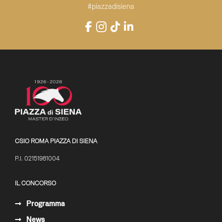
#piazzadisiena
Instagram
Facebook
TikTok
LinkedIn
YouTube
CSIO ROMA PIAZZA DI SIENA
P.I. 02151981004
IL CONCORSO
Programma
News