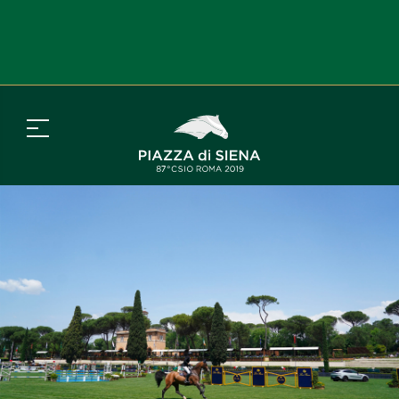
Item 0
Item 1
Item 2
Item 3
Item 4
Item 5
Item 6
Item 7
Item 8
Item 9
Item 10
Item 11
Item 12
Item 13
Item 14
Item 15
Item 16
Item 