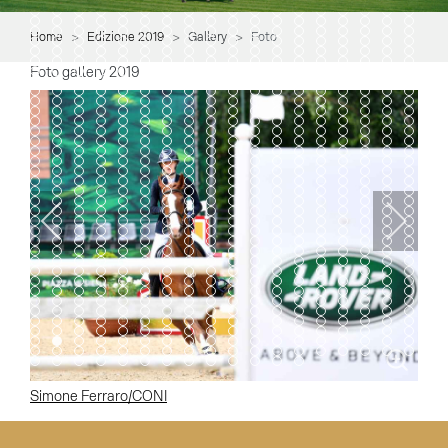
Item 18
Item 19
Item 20
Item 21
Item 22
Item 23
Item 24
Item 25
Item 26
Item 27
Item 28
Item 29
Item 30
Item 31
Item 32
Item 33
Item 34
Item 
Item 36
Item 37
Item 38
Item 39
Item 40
Item 41
Item 42
Item 43
Item 44
Item 45
Item 46
Item 47
Item 48
Item 49
Item 50
Item 51
Item 52
Item 
Item 54
Item 55
Item 56
Item 57
Item 58
Item 59
Item 60
Item 61
Item 62
Item 63
Item 64
Item 65
Item 66
Item 67
Item 68
Item 69
Item 70
Item 
Item 72
Item 73
Item 74
Item 75
Item 76
Item 77
Item 78
Item 79
Item 80
Item 81
Item 82
Item 83
Item 84
Item 85
Item 86
Item 87
Item 88
Item 
Home
Edizione 2019
Gallery
Foto
Item 90
Item 91
Item 92
Item 93
Item 94
Item 95
Item 96
Item 97
Item 98
Item 99
Item 100
Item 101
Item 102
Item 103
Item 104
Item 105
Item 106
Item 
Item 108
Item 109
Item 110
Item 111
Item 112
Item 113
Item 114
Item 115
Item 116
Item 117
Item 118
Item 119
Item 120
Item 121
Item 122
Item 123
Item 124
Item 
Item 126
Item 127
Item 128
Item 129
Item 130
Item 131
Item 132
Item 133
Item 134
Item 135
Item 136
Item 137
Item 138
Item 139
Item 140
Item 141
Item 142
Item 
Foto gallery 2019
Item 144
Item 145
Item 146
Item 147
Item 148
Item 149
Item 150
Item 151
Item 152
Item 153
Item 154
Item 155
Item 156
Item 157
Item 158
Item 159
Item 160
Item 
Item 162
Item 163
Item 164
Item 165
Item 166
Item 167
Item 168
Item 169
Item 170
Item 171
Item 172
Item 173
Item 174
Item 175
Item 176
Item 177
Item 178
Item 
Item 180
Item 181
Item 182
Item 183
Item 184
Item 185
Item 186
Item 187
Item 188
Item 189
Item 190
Item 191
Item 192
Item 193
Item 194
Item 195
Item 196
Item 
Item 198
Item 199
Item 200
Item 201
Item 202
Item 203
Item 204
Item 205
Item 206
Item 207
Item 208
Item 209
Item 210
Item 211
Item 212
Item 213
Item 214
Item 
Item 216
Item 217
Item 218
Item 219
Item 220
Item 221
Item 222
Item 223
Item 224
Item 225
Item 226
Item 227
Item 228
Item 229
Item 230
Item 231
Item 232
Item 
Item 234
Item 235
Item 236
Item 237
Item 238
Item 239
Item 240
Item 241
Item 242
Item 243
Item 244
Item 245
Item 246
Item 247
Item 248
Item 249
Item 250
Item 
Item 252
Item 253
Item 254
Item 255
Item 256
Item 257
Item 258
Item 259
Item 260
Item 261
Item 262
Item 263
Item 264
Item 265
Item 266
Item 267
Item 268
Item
Item 270
Item 271
Item 272
Item 273
Item 274
Item 275
Item 276
Item 277
Item 278
Item 279
Item 280
Item 281
Item 282
Item 283
Item 284
Item 285
Item 286
Item 
Item 288
Item 289
Item 290
Item 291
Item 292
Item 293
Item 294
Item 295
Item 296
Item 297
Item 298
Item 299
Item 300
Item 301
Item 302
Item 303
Item 304
Item 
Item 306
Item 307
Item 308
Item 309
Item 310
Item 311
Item 312
Item 313
Item 314
Item 315
Item 316
Item 317
Item 318
Item 319
Item 320
Item 321
Item 322
Item 
Item 324
Item 325
Item 326
Item 327
Item 328
Item 329
Item 330
Item 331
Item 332
Item 333
Item 334
Item 335
Item 336
Item 337
Item 338
Item 339
Item 340
Item 
Item 342
Item 343
Item 344
Item 345
Item 346
Item 347
Item 348
Item 349
Item 350
Item 351
Item 352
Item 353
Item 354
Item 355
Item 356
Item 357
Item 358
Item 
Item 360
Item 361
Item 362
Item 363
Item 364
Item 365
Item 366
Item 367
Item 368
Item 369
Item 370
Item 371
Item 372
Item 373
Item 374
Item 375
Item 376
Item 
Item 378
Item 379
Item 380
Item 381
Item 382
Item 383
Item 384
Item 385
Item 386
Item 387
Item 388
Item 389
Item 390
Item 391
Item 392
Item 393
Item 394
Item 
Item 396
Item 397
Item 398
Item 399
Item 400
Item 401
Item 402
Item 403
Item 404
Item 405
Item 406
Item 407
Item 408
Item 409
Item 410
Item 411
Item 412
Item 
Item 414
Item 415
Item 416
Item 417
Item 418
Item 419
Item 420
Item 421
Item 422
Item 423
Item 424
Item 425
Item 426
Item 427
Item 428
Item 429
Item 430
Item 
Item 432
Item 433
Item 434
Item 435
Item 436
Item 437
Item 438
Item 439
Item 440
Item 441
Item 442
Item 443
Item 444
Item 445
Item 446
Item 447
Item 448
Item 
Item 450
Item 451
Item 452
Item 453
Item 454
Item 455
Item 456
Item 457
Item 458
Item 459
Item 460
Item 461
Item 462
Item 463
Item 464
Item 465
Item 466
Item 
Item 468
Item 469
Item 470
Item 471
Item 472
Item 473
Item 474
Item 475
Item 476
Item 477
Item 478
Item 479
Item 480
Item 481
Item 482
Item 483
Item 484
Item 
Item 486
Item 487
Item 488
Item 489
Item 490
Item 491
Item 492
Item 493
Item 494
Item 495
Item 496
Item 497
Item 498
Item 499
Item 500
Item 501
Item 502
Item 
Item 504
Item 505
Item 506
Item 507
Item 508
Item 509
Item 510
Item 511
Item 512
Item 513
Item 514
Item 515
Item 516
Item 517
Item 518
Item 519
Item 520
Item 
Item 522
Item 523
Item 524
Item 525
Item 526
Item 527
Item 528
Item 529
Item 530
Item 531
Item 532
Item 533
Item 534
Item 535
Item 536
Item 537
Item 538
Item 
Item 540
Item 541
Item 542
Item 543
Item 544
Item 545
Item 546
Item 547
Item 548
Item 549
Item 550
Item 551
Item 552
Item 553
Item 554
Item 555
Item 556
Item 
Item 558
Item 559
Item 560
Item 561
Item 562
Item 563
Item 564
Item 565
Item 566
Item 567
Item 568
Item 569
Item 570
Item 571
Item 572
Item 573
Item 574
Item 
Item 576
Item 577
Item 578
Item 579
Item 580
Item 581
Item 582
Item 583
Item 584
Item 585
Item 586
Item 587
Item 588
Item 589
Item 590
Item 591
Item 592
Item 
Item 594
Item 595
Item 596
Item 597
Item 598
Item 599
Item 600
Item 601
Item 602
Item 603
Item 604
Item 605
Item 606
Item 607
Item 608
Item 609
Item 610
Item 
Item 612
Item 613
Item 614
Item 615
Item 616
Item 617
Item 618
Item 619
Item 620
Item 621
Item 622
Item 623
Item 624
Item 625
Item 626
Item 627
Item 628
Item
Item 630
Item 631
Item 632
Item 633
Item 634
Item 635
Item 636
Item 637
Item 638
Item 639
Item 640
Item 641
Item 642
Item 643
Item 644
Item 645
Item 646
Item 
Item 648
Item 649
Item 650
Item 651
Item 652
Item 653
Item 654
Item 655
Item 656
Item 657
Item 658
Item 659
Item 660
Item 661
Item 662
Item 663
Item 664
Item
Item 666
Item 667
Item 668
Item 669
Item 670
Item 671
Item 672
Item 673
Item 674
Item 675
Item 676
Item 677
Item 678
Simone Ferraro/CONI