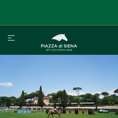
Item 0
Item 1
Item 2
Item 3
Item 4
Item 5
Item 6
Item 7
Item 8
Item 9
Item 10
Item 11
Item 12
Item 13
Item 14
Item 15
Item 16
Item 