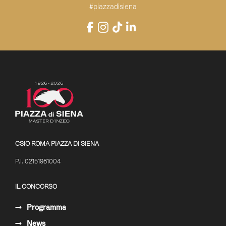
#piazzadisiena
Instagram
Facebook
TikTok
LinkedIn
YouTube
CSIO ROMA PIAZZA DI SIENA
P.I. 02151981004
IL CONCORSO
Programma
News