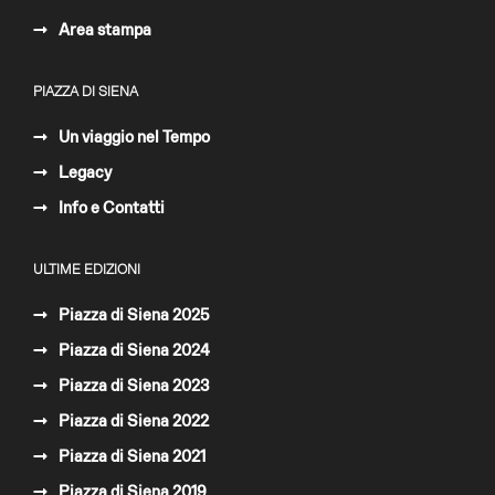
Area stampa
PIAZZA DI SIENA
Un viaggio nel Tempo
Legacy
Info e Contatti
ULTIME EDIZIONI
Piazza di Siena 2025
Piazza di Siena 2024
Piazza di Siena 2023
Piazza di Siena 2022
Piazza di Siena 2021
Piazza di Siena 2019