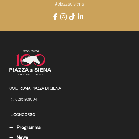
#piazzadisiena
Instagram
Facebook
TikTok
LinkedIn
YouTube
CSIO ROMA PIAZZA DI SIENA
P.I. 02151981004
IL CONCORSO
Programma
News