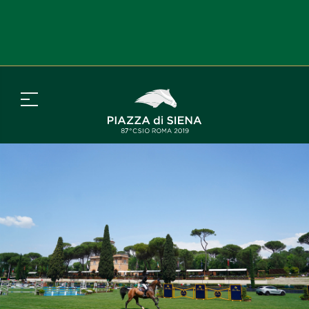
Item 0
Item 1
Item 2
Item 3
Item 4
Item 5
Item 6
Item 7
Item 8
Item 9
Item 10
Item 11
Item 12
Item 13
Item 14
Item 15
Item 16
Item 