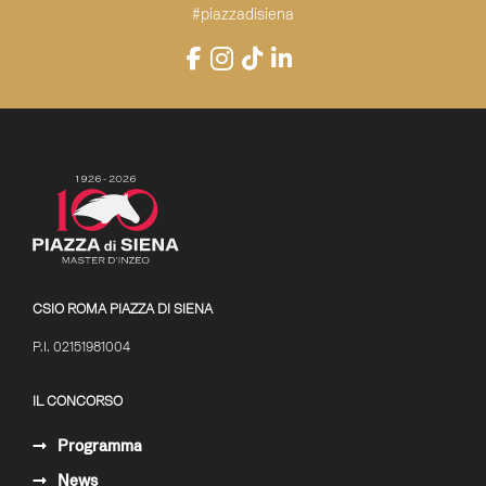
#piazzadisiena
Instagram
Facebook
TikTok
LinkedIn
YouTube
CSIO ROMA PIAZZA DI SIENA
P.I. 02151981004
IL CONCORSO
Programma
News