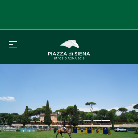
Item 0
Item 1
Item 2
Item 3
Item 4
Item 5
Item 6
Item 7
Item 8
Item 9
Item 10
Item 11
Item 12
Item 13
Item 14
Item 15
Item 16
Item 