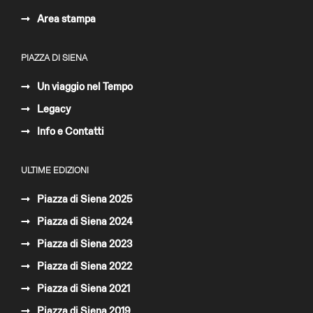
Area stampa
PIAZZA DI SIENA
Un viaggio nel Tempo
Legacy
Info e Contatti
ULTIME EDIZIONI
Piazza di Siena 2025
Piazza di Siena 2024
Piazza di Siena 2023
Piazza di Siena 2022
Piazza di Siena 2021
Piazza di Siena 2019