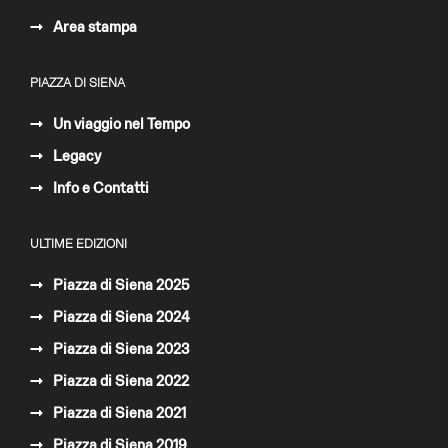
Area stampa
PIAZZA DI SIENA
Un viaggio nel Tempo
Legacy
Info e Contatti
ULTIME EDIZIONI
Piazza di Siena 2025
Piazza di Siena 2024
Piazza di Siena 2023
Piazza di Siena 2022
Piazza di Siena 2021
Piazza di Siena 2019