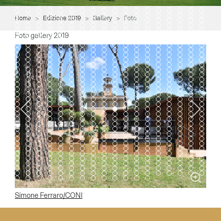
Item 18
Item 19
Item 20
Item 21
Item 22
Item 23
Item 24
Item 25
Item 26
Item 27
Item 28
Item 29
Item 30
Item 31
Item 32
Item 33
Item 34
Item 
Item 36
Item 37
Item 38
Item 39
Item 40
Item 41
Item 42
Item 43
Item 44
Item 45
Item 46
Item 47
Item 48
Item 49
Item 50
Item 51
Item 52
Item 
Item 54
Item 55
Item 56
Item 57
Item 58
Item 59
Item 60
Item 61
Item 62
Item 63
Item 64
Item 65
Item 66
Item 67
Item 68
Item 69
Item 70
Item 
Item 72
Item 73
Item 74
Item 75
Item 76
Item 77
Item 78
Item 79
Item 80
Item 81
Item 82
Item 83
Item 84
Item 85
Item 86
Item 87
Item 88
Item 
Home
Edizione 2019
Gallery
Foto
Item 90
Item 91
Item 92
Item 93
Item 94
Item 95
Item 96
Item 97
Item 98
Item 99
Item 100
Item 101
Item 102
Item 103
Item 104
Item 105
Item 106
Item 
Item 108
Item 109
Item 110
Item 111
Item 112
Item 113
Item 114
Item 115
Item 116
Item 117
Item 118
Item 119
Item 120
Item 121
Item 122
Item 123
Item 124
Item 
Item 126
Item 127
Item 128
Item 129
Item 130
Item 131
Item 132
Item 133
Item 134
Item 135
Item 136
Item 137
Item 138
Item 139
Item 140
Item 141
Item 142
Item 
Foto gallery 2019
Item 144
Item 145
Item 146
Item 147
Item 148
Item 149
Item 150
Item 151
Item 152
Item 153
Item 154
Item 155
Item 156
Item 157
Item 158
Item 159
Item 160
Item 
Item 162
Item 163
Item 164
Item 165
Item 166
Item 167
Item 168
Item 169
Item 170
Item 171
Item 172
Item 173
Item 174
Item 175
Item 176
Item 177
Item 178
Item 
Item 180
Item 181
Item 182
Item 183
Item 184
Item 185
Item 186
Item 187
Item 188
Item 189
Item 190
Item 191
Item 192
Item 193
Item 194
Item 195
Item 196
Item 
Item 198
Item 199
Item 200
Item 201
Item 202
Item 203
Item 204
Item 205
Item 206
Item 207
Item 208
Item 209
Item 210
Item 211
Item 212
Item 213
Item 214
Item 
Item 216
Item 217
Item 218
Item 219
Item 220
Item 221
Item 222
Item 223
Item 224
Item 225
Item 226
Item 227
Item 228
Item 229
Item 230
Item 231
Item 232
Item 
Item 234
Item 235
Item 236
Item 237
Item 238
Item 239
Item 240
Item 241
Item 242
Item 243
Item 244
Item 245
Item 246
Item 247
Item 248
Item 249
Item 250
Item 
Item 252
Item 253
Item 254
Item 255
Item 256
Item 257
Item 258
Item 259
Item 260
Item 261
Item 262
Item 263
Item 264
Item 265
Item 266
Item 267
Item 268
Item
Item 270
Item 271
Item 272
Item 273
Item 274
Item 275
Item 276
Item 277
Item 278
Item 279
Item 280
Item 281
Item 282
Item 283
Item 284
Item 285
Item 286
Item 
Item 288
Item 289
Item 290
Item 291
Item 292
Item 293
Item 294
Item 295
Item 296
Item 297
Item 298
Item 299
Item 300
Item 301
Item 302
Item 303
Item 304
Item 
Item 306
Item 307
Item 308
Item 309
Item 310
Item 311
Item 312
Item 313
Item 314
Item 315
Item 316
Item 317
Item 318
Item 319
Item 320
Item 321
Item 322
Item 
Item 324
Item 325
Item 326
Item 327
Item 328
Item 329
Item 330
Item 331
Item 332
Item 333
Item 334
Item 335
Item 336
Item 337
Item 338
Item 339
Item 340
Item 
Item 342
Item 343
Item 344
Item 345
Item 346
Item 347
Item 348
Item 349
Item 350
Item 351
Item 352
Item 353
Item 354
Item 355
Item 356
Item 357
Item 358
Item 
Item 360
Item 361
Item 362
Item 363
Item 364
Item 365
Item 366
Item 367
Item 368
Item 369
Item 370
Item 371
Item 372
Item 373
Item 374
Item 375
Item 376
Item 
Item 378
Item 379
Item 380
Item 381
Item 382
Item 383
Item 384
Item 385
Item 386
Item 387
Item 388
Item 389
Item 390
Item 391
Item 392
Item 393
Item 394
Item 
Item 396
Item 397
Item 398
Item 399
Item 400
Item 401
Item 402
Item 403
Item 404
Item 405
Item 406
Item 407
Item 408
Item 409
Item 410
Item 411
Item 412
Item 
Item 414
Item 415
Item 416
Item 417
Item 418
Item 419
Item 420
Item 421
Item 422
Item 423
Item 424
Item 425
Item 426
Item 427
Item 428
Item 429
Item 430
Item 
Item 432
Item 433
Item 434
Item 435
Item 436
Item 437
Item 438
Item 439
Item 440
Item 441
Item 442
Item 443
Item 444
Item 445
Item 446
Item 447
Item 448
Item 
Item 450
Item 451
Item 452
Item 453
Item 454
Item 455
Item 456
Item 457
Item 458
Item 459
Item 460
Item 461
Item 462
Item 463
Item 464
Item 465
Item 466
Item 
Item 468
Item 469
Item 470
Item 471
Item 472
Item 473
Item 474
Item 475
Item 476
Item 477
Item 478
Item 479
Item 480
Item 481
Item 482
Item 483
Item 484
Item 
Item 486
Item 487
Item 488
Item 489
Item 490
Item 491
Item 492
Item 493
Item 494
Item 495
Item 496
Item 497
Item 498
Item 499
Item 500
Item 501
Item 502
Item 
Item 504
Item 505
Item 506
Item 507
Item 508
Item 509
Item 510
Item 511
Item 512
Item 513
Item 514
Item 515
Item 516
Item 517
Item 518
Item 519
Item 520
Item 
Item 522
Item 523
Item 524
Item 525
Item 526
Item 527
Item 528
Item 529
Item 530
Item 531
Item 532
Item 533
Item 534
Item 535
Item 536
Item 537
Item 538
Item 
Item 540
Item 541
Item 542
Item 543
Item 544
Item 545
Item 546
Item 547
Item 548
Item 549
Item 550
Item 551
Item 552
Item 553
Item 554
Item 555
Item 556
Item 
Item 558
Item 559
Item 560
Item 561
Item 562
Item 563
Item 564
Item 565
Item 566
Item 567
Item 568
Item 569
Item 570
Item 571
Item 572
Item 573
Item 574
Item 
Item 576
Item 577
Item 578
Item 579
Item 580
Item 581
Item 582
Item 583
Item 584
Item 585
Item 586
Item 587
Item 588
Item 589
Item 590
Item 591
Item 592
Item 
Item 594
Item 595
Item 596
Item 597
Item 598
Item 599
Item 600
Item 601
Item 602
Item 603
Item 604
Item 605
Item 606
Item 607
Item 608
Item 609
Item 610
Item 
Item 612
Item 613
Item 614
Item 615
Item 616
Item 617
Item 618
Item 619
Item 620
Item 621
Item 622
Item 623
Item 624
Item 625
Item 626
Item 627
Item 628
Item
Item 630
Item 631
Item 632
Item 633
Item 634
Item 635
Item 636
Item 637
Item 638
Item 639
Item 640
Item 641
Item 642
Item 643
Item 644
Item 645
Item 646
Item 
Item 648
Item 649
Item 650
Item 651
Item 652
Item 653
Item 654
Item 655
Item 656
Item 657
Item 658
Item 659
Item 660
Item 661
Item 662
Item 663
Item 664
Item
Item 666
Item 667
Item 668
Item 669
Item 670
Item 671
Item 672
Item 673
Item 674
Item 675
Item 676
Item 677
Item 678
Simone Ferraro/CONI