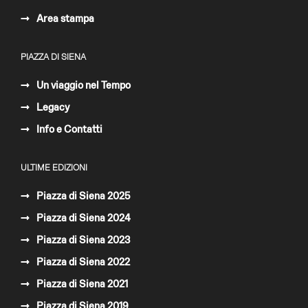
Area stampa
PIAZZA DI SIENA
Un viaggio nel Tempo
Legacy
Info e Contatti
ULTIME EDIZIONI
Piazza di Siena 2025
Piazza di Siena 2024
Piazza di Siena 2023
Piazza di Siena 2022
Piazza di Siena 2021
Piazza di Siena 2019