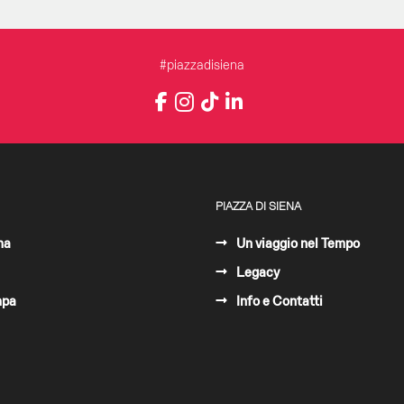
#piazzadisiena
Instagram
Facebook
TikTok
LinkedIn
YouTube
PIAZZA DI SIENA
ma
Un viaggio nel Tempo
Legacy
mpa
Info e Contatti