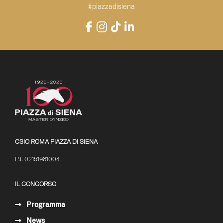
#piazzadisiena
Instagram
Facebook
TikTok
LinkedIn
YouTube
CSIO ROMA PIAZZA DI SIENA
P.I. 02151981004
IL CONCORSO
Programma
News