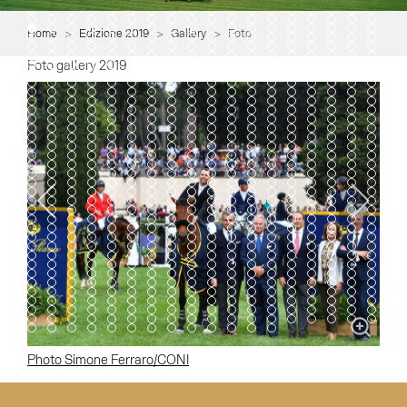
Item 18
Item 19
Item 20
Item 21
Item 22
Item 23
Item 24
Item 25
Item 26
Item 27
Item 28
Item 29
Item 30
Item 31
Item 32
Item 33
Item 34
Item 
Item 36
Item 37
Item 38
Item 39
Item 40
Item 41
Item 42
Item 43
Item 44
Item 45
Item 46
Item 47
Item 48
Item 49
Item 50
Item 51
Item 52
Item 
Item 54
Item 55
Item 56
Item 57
Item 58
Item 59
Item 60
Item 61
Item 62
Item 63
Item 64
Item 65
Item 66
Item 67
Item 68
Item 69
Item 70
Item 
Item 72
Item 73
Item 74
Item 75
Item 76
Item 77
Item 78
Item 79
Item 80
Item 81
Item 82
Item 83
Item 84
Item 85
Item 86
Item 87
Item 88
Item 
Home
Edizione 2019
Gallery
Foto
Item 90
Item 91
Item 92
Item 93
Item 94
Item 95
Item 96
Item 97
Item 98
Item 99
Item 100
Item 101
Item 102
Item 103
Item 104
Item 105
Item 106
Item 
Item 108
Item 109
Item 110
Item 111
Item 112
Item 113
Item 114
Item 115
Item 116
Item 117
Item 118
Item 119
Item 120
Item 121
Item 122
Item 123
Item 124
Item 
Item 126
Item 127
Item 128
Item 129
Item 130
Item 131
Item 132
Item 133
Item 134
Item 135
Item 136
Item 137
Item 138
Item 139
Item 140
Item 141
Item 142
Item 
Foto gallery 2019
Item 144
Item 145
Item 146
Item 147
Item 148
Item 149
Item 150
Item 151
Item 152
Item 153
Item 154
Item 155
Item 156
Item 157
Item 158
Item 159
Item 160
Item 
Item 162
Item 163
Item 164
Item 165
Item 166
Item 167
Item 168
Item 169
Item 170
Item 171
Item 172
Item 173
Item 174
Item 175
Item 176
Item 177
Item 178
Item 
Item 180
Item 181
Item 182
Item 183
Item 184
Item 185
Item 186
Item 187
Item 188
Item 189
Item 190
Item 191
Item 192
Item 193
Item 194
Item 195
Item 196
Item 
Item 198
Item 199
Item 200
Item 201
Item 202
Item 203
Item 204
Item 205
Item 206
Item 207
Item 208
Item 209
Item 210
Item 211
Item 212
Item 213
Item 214
Item 
Item 216
Item 217
Item 218
Item 219
Item 220
Item 221
Item 222
Item 223
Item 224
Item 225
Item 226
Item 227
Item 228
Item 229
Item 230
Item 231
Item 232
Item 
Item 234
Item 235
Item 236
Item 237
Item 238
Item 239
Item 240
Item 241
Item 242
Item 243
Item 244
Item 245
Item 246
Item 247
Item 248
Item 249
Item 250
Item 
Item 252
Item 253
Item 254
Item 255
Item 256
Item 257
Item 258
Item 259
Item 260
Item 261
Item 262
Item 263
Item 264
Item 265
Item 266
Item 267
Item 268
Item
Item 270
Item 271
Item 272
Item 273
Item 274
Item 275
Item 276
Item 277
Item 278
Item 279
Item 280
Item 281
Item 282
Item 283
Item 284
Item 285
Item 286
Item 
Item 288
Item 289
Item 290
Item 291
Item 292
Item 293
Item 294
Item 295
Item 296
Item 297
Item 298
Item 299
Item 300
Item 301
Item 302
Item 303
Item 304
Item 
Item 306
Item 307
Item 308
Item 309
Item 310
Item 311
Item 312
Item 313
Item 314
Item 315
Item 316
Item 317
Item 318
Item 319
Item 320
Item 321
Item 322
Item 
Item 324
Item 325
Item 326
Item 327
Item 328
Item 329
Item 330
Item 331
Item 332
Item 333
Item 334
Item 335
Item 336
Item 337
Item 338
Item 339
Item 340
Item 
Item 342
Item 343
Item 344
Item 345
Item 346
Item 347
Item 348
Item 349
Item 350
Item 351
Item 352
Item 353
Item 354
Item 355
Item 356
Item 357
Item 358
Item 
Item 360
Item 361
Item 362
Item 363
Item 364
Item 365
Item 366
Item 367
Item 368
Item 369
Item 370
Item 371
Item 372
Item 373
Item 374
Item 375
Item 376
Item 
Item 378
Item 379
Item 380
Item 381
Item 382
Item 383
Item 384
Item 385
Item 386
Item 387
Item 388
Item 389
Item 390
Item 391
Item 392
Item 393
Item 394
Item 
Item 396
Item 397
Item 398
Item 399
Item 400
Item 401
Item 402
Item 403
Item 404
Item 405
Item 406
Item 407
Item 408
Item 409
Item 410
Item 411
Item 412
Item 
Item 414
Item 415
Item 416
Item 417
Item 418
Item 419
Item 420
Item 421
Item 422
Item 423
Item 424
Item 425
Item 426
Item 427
Item 428
Item 429
Item 430
Item 
Item 432
Item 433
Item 434
Item 435
Item 436
Item 437
Item 438
Item 439
Item 440
Item 441
Item 442
Item 443
Item 444
Item 445
Item 446
Item 447
Item 448
Item 
Item 450
Item 451
Item 452
Item 453
Item 454
Item 455
Item 456
Item 457
Item 458
Item 459
Item 460
Item 461
Item 462
Item 463
Item 464
Item 465
Item 466
Item 
Item 468
Item 469
Item 470
Item 471
Item 472
Item 473
Item 474
Item 475
Item 476
Item 477
Item 478
Item 479
Item 480
Item 481
Item 482
Item 483
Item 484
Item 
Item 486
Item 487
Item 488
Item 489
Item 490
Item 491
Item 492
Item 493
Item 494
Item 495
Item 496
Item 497
Item 498
Item 499
Item 500
Item 501
Item 502
Item 
Item 504
Item 505
Item 506
Item 507
Item 508
Item 509
Item 510
Item 511
Item 512
Item 513
Item 514
Item 515
Item 516
Item 517
Item 518
Item 519
Item 520
Item 
Item 522
Item 523
Item 524
Item 525
Item 526
Item 527
Item 528
Item 529
Item 530
Item 531
Item 532
Item 533
Item 534
Item 535
Item 536
Item 537
Item 538
Item 
Item 540
Item 541
Item 542
Item 543
Item 544
Item 545
Item 546
Item 547
Item 548
Item 549
Item 550
Item 551
Item 552
Item 553
Item 554
Item 555
Item 556
Item 
Item 558
Item 559
Item 560
Item 561
Item 562
Item 563
Item 564
Item 565
Item 566
Item 567
Item 568
Item 569
Item 570
Item 571
Item 572
Item 573
Item 574
Item 
Item 576
Item 577
Item 578
Item 579
Item 580
Item 581
Item 582
Item 583
Item 584
Item 585
Item 586
Item 587
Item 588
Item 589
Item 590
Item 591
Item 592
Item 
Item 594
Item 595
Item 596
Item 597
Item 598
Item 599
Item 600
Item 601
Item 602
Item 603
Item 604
Item 605
Item 606
Item 607
Item 608
Item 609
Item 610
Item 
Item 612
Item 613
Item 614
Item 615
Item 616
Item 617
Item 618
Item 619
Item 620
Item 621
Item 622
Item 623
Item 624
Item 625
Item 626
Item 627
Item 628
Item
Item 630
Item 631
Item 632
Item 633
Item 634
Item 635
Item 636
Item 637
Item 638
Item 639
Item 640
Item 641
Item 642
Item 643
Item 644
Item 645
Item 646
Item 
Item 648
Item 649
Item 650
Item 651
Item 652
Item 653
Item 654
Item 655
Item 656
Item 657
Item 658
Item 659
Item 660
Item 661
Item 662
Item 663
Item 664
Item
Item 666
Item 667
Item 668
Item 669
Item 670
Item 671
Item 672
Item 673
Item 674
Item 675
Item 676
Item 677
Item 678
Photo Simone Ferraro/CONI