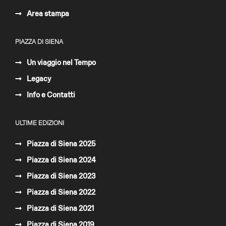
Area stampa
PIAZZA DI SIENA
Un viaggio nel Tempo
Legacy
Info e Contatti
ULTIME EDIZIONI
Piazza di Siena 2025
Piazza di Siena 2024
Piazza di Siena 2023
Piazza di Siena 2022
Piazza di Siena 2021
Piazza di Siena 2019