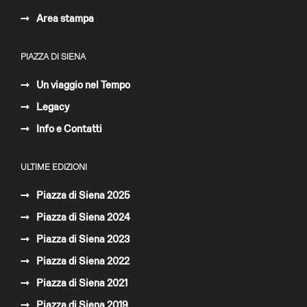
Area stampa
PIAZZA DI SIENA
Un viaggio nel Tempo
Legacy
Info e Contatti
ULTIME EDIZIONI
Piazza di Siena 2025
Piazza di Siena 2024
Piazza di Siena 2023
Piazza di Siena 2022
Piazza di Siena 2021
Piazza di Siena 2019