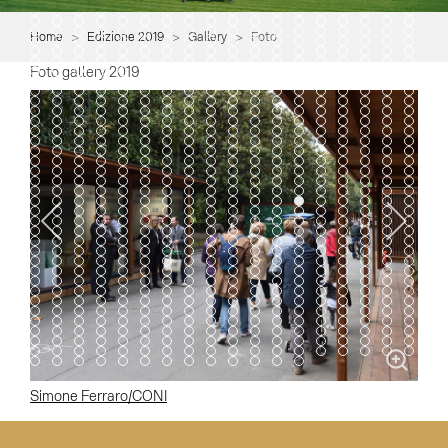
Item 18
Item 19
Item 20
Item 21
Item 22
Item 23
Item 24
Item 25
Item 26
Item 27
Item 28
Item 29
Item 30
Item 31
Item 32
Item 33
Item 34
Item 
Item 36
Item 37
Item 38
Item 39
Item 40
Item 41
Item 42
Item 43
Item 44
Item 45
Item 46
Item 47
Item 48
Item 49
Item 50
Item 51
Item 52
Item 
Item 54
Item 55
Item 56
Item 57
Item 58
Item 59
Item 60
Item 61
Item 62
Item 63
Item 64
Item 65
Item 66
Item 67
Item 68
Item 69
Item 70
Item 
Item 72
Item 73
Item 74
Item 75
Item 76
Item 77
Item 78
Item 79
Item 80
Item 81
Item 82
Item 83
Item 84
Item 85
Item 86
Item 87
Item 88
Item 
Home
Edizione 2019
Gallery
Foto
Item 90
Item 91
Item 92
Item 93
Item 94
Item 95
Item 96
Item 97
Item 98
Item 99
Item 100
Item 101
Item 102
Item 103
Item 104
Item 105
Item 106
Item 
Item 108
Item 109
Item 110
Item 111
Item 112
Item 113
Item 114
Item 115
Item 116
Item 117
Item 118
Item 119
Item 120
Item 121
Item 122
Item 123
Item 124
Item 
Item 126
Item 127
Item 128
Item 129
Item 130
Item 131
Item 132
Item 133
Item 134
Item 135
Item 136
Item 137
Item 138
Item 139
Item 140
Item 141
Item 142
Item 
Foto gallery 2019
Item 144
Item 145
Item 146
Item 147
Item 148
Item 149
Item 150
Item 151
Item 152
Item 153
Item 154
Item 155
Item 156
Item 157
Item 158
Item 159
Item 160
Item 
Item 162
Item 163
Item 164
Item 165
Item 166
Item 167
Item 168
Item 169
Item 170
Item 171
Item 172
Item 173
Item 174
Item 175
Item 176
Item 177
Item 178
Item 
Item 180
Item 181
Item 182
Item 183
Item 184
Item 185
Item 186
Item 187
Item 188
Item 189
Item 190
Item 191
Item 192
Item 193
Item 194
Item 195
Item 196
Item 
Item 198
Item 199
Item 200
Item 201
Item 202
Item 203
Item 204
Item 205
Item 206
Item 207
Item 208
Item 209
Item 210
Item 211
Item 212
Item 213
Item 214
Item 
Item 216
Item 217
Item 218
Item 219
Item 220
Item 221
Item 222
Item 223
Item 224
Item 225
Item 226
Item 227
Item 228
Item 229
Item 230
Item 231
Item 232
Item 
Item 234
Item 235
Item 236
Item 237
Item 238
Item 239
Item 240
Item 241
Item 242
Item 243
Item 244
Item 245
Item 246
Item 247
Item 248
Item 249
Item 250
Item 
Item 252
Item 253
Item 254
Item 255
Item 256
Item 257
Item 258
Item 259
Item 260
Item 261
Item 262
Item 263
Item 264
Item 265
Item 266
Item 267
Item 268
Item
Item 270
Item 271
Item 272
Item 273
Item 274
Item 275
Item 276
Item 277
Item 278
Item 279
Item 280
Item 281
Item 282
Item 283
Item 284
Item 285
Item 286
Item 
Item 288
Item 289
Item 290
Item 291
Item 292
Item 293
Item 294
Item 295
Item 296
Item 297
Item 298
Item 299
Item 300
Item 301
Item 302
Item 303
Item 304
Item 
Item 306
Item 307
Item 308
Item 309
Item 310
Item 311
Item 312
Item 313
Item 314
Item 315
Item 316
Item 317
Item 318
Item 319
Item 320
Item 321
Item 322
Item 
Item 324
Item 325
Item 326
Item 327
Item 328
Item 329
Item 330
Item 331
Item 332
Item 333
Item 334
Item 335
Item 336
Item 337
Item 338
Item 339
Item 340
Item 
Item 342
Item 343
Item 344
Item 345
Item 346
Item 347
Item 348
Item 349
Item 350
Item 351
Item 352
Item 353
Item 354
Item 355
Item 356
Item 357
Item 358
Item 
Item 360
Item 361
Item 362
Item 363
Item 364
Item 365
Item 366
Item 367
Item 368
Item 369
Item 370
Item 371
Item 372
Item 373
Item 374
Item 375
Item 376
Item 
Item 378
Item 379
Item 380
Item 381
Item 382
Item 383
Item 384
Item 385
Item 386
Item 387
Item 388
Item 389
Item 390
Item 391
Item 392
Item 393
Item 394
Item 
Item 396
Item 397
Item 398
Item 399
Item 400
Item 401
Item 402
Item 403
Item 404
Item 405
Item 406
Item 407
Item 408
Item 409
Item 410
Item 411
Item 412
Item 
Item 414
Item 415
Item 416
Item 417
Item 418
Item 419
Item 420
Item 421
Item 422
Item 423
Item 424
Item 425
Item 426
Item 427
Item 428
Item 429
Item 430
Item 
Item 432
Item 433
Item 434
Item 435
Item 436
Item 437
Item 438
Item 439
Item 440
Item 441
Item 442
Item 443
Item 444
Item 445
Item 446
Item 447
Item 448
Item 
Item 450
Item 451
Item 452
Item 453
Item 454
Item 455
Item 456
Item 457
Item 458
Item 459
Item 460
Item 461
Item 462
Item 463
Item 464
Item 465
Item 466
Item 
Item 468
Item 469
Item 470
Item 471
Item 472
Item 473
Item 474
Item 475
Item 476
Item 477
Item 478
Item 479
Item 480
Item 481
Item 482
Item 483
Item 484
Item 
Item 486
Item 487
Item 488
Item 489
Item 490
Item 491
Item 492
Item 493
Item 494
Item 495
Item 496
Item 497
Item 498
Item 499
Item 500
Item 501
Item 502
Item 
Item 504
Item 505
Item 506
Item 507
Item 508
Item 509
Item 510
Item 511
Item 512
Item 513
Item 514
Item 515
Item 516
Item 517
Item 518
Item 519
Item 520
Item 
Item 522
Item 523
Item 524
Item 525
Item 526
Item 527
Item 528
Item 529
Item 530
Item 531
Item 532
Item 533
Item 534
Item 535
Item 536
Item 537
Item 538
Item 
Item 540
Item 541
Item 542
Item 543
Item 544
Item 545
Item 546
Item 547
Item 548
Item 549
Item 550
Item 551
Item 552
Item 553
Item 554
Item 555
Item 556
Item 
Item 558
Item 559
Item 560
Item 561
Item 562
Item 563
Item 564
Item 565
Item 566
Item 567
Item 568
Item 569
Item 570
Item 571
Item 572
Item 573
Item 574
Item 
Item 576
Item 577
Item 578
Item 579
Item 580
Item 581
Item 582
Item 583
Item 584
Item 585
Item 586
Item 587
Item 588
Item 589
Item 590
Item 591
Item 592
Item 
Item 594
Item 595
Item 596
Item 597
Item 598
Item 599
Item 600
Item 601
Item 602
Item 603
Item 604
Item 605
Item 606
Item 607
Item 608
Item 609
Item 610
Item 
Item 612
Item 613
Item 614
Item 615
Item 616
Item 617
Item 618
Item 619
Item 620
Item 621
Item 622
Item 623
Item 624
Item 625
Item 626
Item 627
Item 628
Item
Item 630
Item 631
Item 632
Item 633
Item 634
Item 635
Item 636
Item 637
Item 638
Item 639
Item 640
Item 641
Item 642
Item 643
Item 644
Item 645
Item 646
Item 
Item 648
Item 649
Item 650
Item 651
Item 652
Item 653
Item 654
Item 655
Item 656
Item 657
Item 658
Item 659
Item 660
Item 661
Item 662
Item 663
Item 664
Item
Item 666
Item 667
Item 668
Item 669
Item 670
Item 671
Item 672
Item 673
Item 674
Item 675
Item 676
Item 677
Item 678
Simone Ferraro/CONI