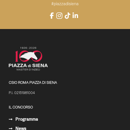
#piazzadisiena
Instagram
Facebook
TikTok
LinkedIn
YouTube
CSIO ROMA PIAZZA DI SIENA
P.I. 02151981004
IL CONCORSO
Programma
News