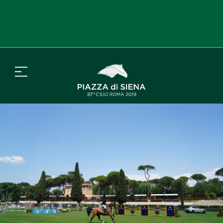
Item 0
Item 1
Item 2
Item 3
Item 4
Item 5
Item 6
Item 7
Item 8
Item 9
Item 10
Item 11
Item 12
Item 13
Item 14
Item 15
Item 16
Item 