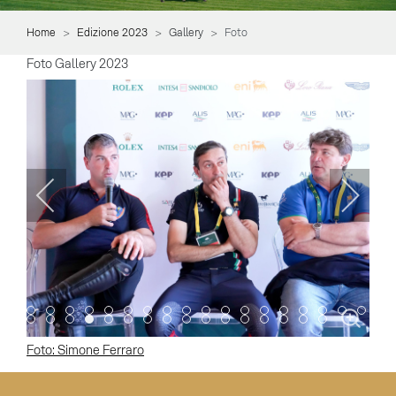
Home
Edizione 2023
Gallery
Foto
Foto Gallery 2023
Item 0
Item 1
Item 2
Item 3
Item 4
Item 5
Item 6
Item 7
Item 8
Item 9
Item 10
Item 11
Item 12
Item 13
Item 14
Item 15
Item 16
Item 
Item 18
Item 19
Item 20
Item 21
Item 22
Item 23
Item 24
Item 25
Item 26
Item 27
Item 28
Item 29
Item 30
Item 31
Item 32
Item 33
Foto: Simone Ferraro