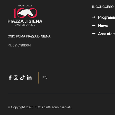
IL CONCORSO
Program
News
Area sta
CSIO ROMA PIAZZA DI SIENA
P.I. 02151981004
Facebook
Instagram
TikTok
LinkedIn
YouTube
Seleziona la tua lingua
EN
© Copyright 2026. Tutti i diritti sono riservati.