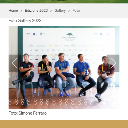
Home
Edizione 2023
Gallery
Foto
Foto Gallery 2023
Item 0
Item 1
Item 2
Item 3
Item 4
Item 5
Item 6
Item 7
Item 8
Item 9
Item 10
Item 11
Item 12
Item 13
Item 14
Item 15
Item 16
Item 
Item 18
Item 19
Item 20
Item 21
Item 22
Item 23
Item 24
Item 25
Item 26
Item 27
Item 28
Item 29
Item 30
Item 31
Item 32
Item 33
Foto: Simone Ferraro