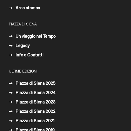
Area stampa
PIAZZA DI SIENA
Un viaggio nel Tempo
Legacy
Info e Contatti
ULTIME EDIZIONI
Piazza di Siena 2025
Piazza di Siena 2024
Piazza di Siena 2023
Piazza di Siena 2022
Piazza di Siena 2021
Piazza di Siena 2019