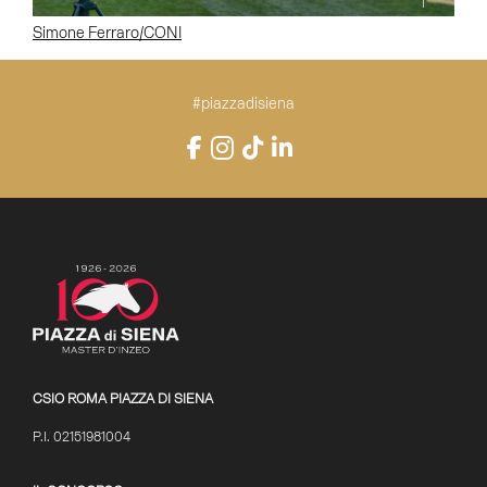
Item 54
Item 55
Item 56
Item 57
Item 58
Item 59
Item 60
Item 61
Simone Ferraro/CONI
#piazzadisiena
Instagram
Facebook
TikTok
LinkedIn
YouTube
CSIO ROMA PIAZZA DI SIENA
P.I. 02151981004