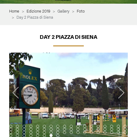
Home
Edizione 2019
Gallery
Foto
Day 2 Piazza di Siena
DAY 2 PIAZZA DI SIENA
Item 0
Item 1
Item 2
Item 3
Item 4
Item 5
Item 6
Item 7
Item 8
Item 9
Item 10
Item 11
Item 12
Item 13
Item 14
Item 15
Item 16
Item 
Item 18
Item 19
Item 20
Item 21
Item 22
Item 23
Item 24
Item 25
Item 26
Item 27
Item 28
Item 29
Item 30
Item 31
Item 32
Item 33
Item 34
Item 
Item 36
Item 37
Item 38
Item 39
Item 40
Item 41
Item 42
Item 43
Item 44
Item 45
Item 46
Item 47
Item 48
Item 49
Item 50
Item 51
Item 52
Item 