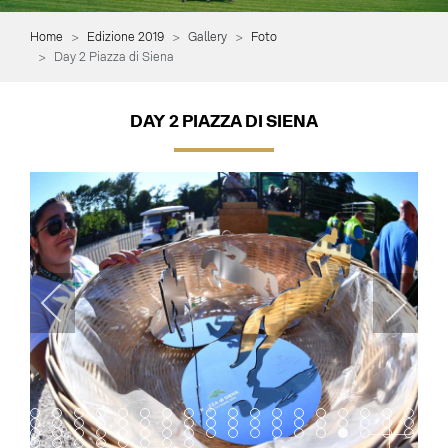
Home
Edizione 2019
Gallery
Foto
Day 2 Piazza di Siena
DAY 2 PIAZZA DI SIENA
Item 0
Item 1
Item 2
Item 3
Item 4
Item 5
Item 6
Item 7
Item 8
Item 9
Item 10
Item 11
Item 12
Item 13
Item 14
Item 15
Item 16
Item 
Item 18
Item 19
Item 20
Item 21
Item 22
Item 23
Item 24
Item 25
Item 26
Item 27
Item 28
Item 29
Item 30
Item 31
Item 32
Item 33
Item 34
Item 
Item 36
Item 37
Item 38
Item 39
Item 40
Item 41
Item 42
Item 43
Item 44
Item 45
Item 46
Item 47
Item 48
Item 49
Item 50
Item 51
Item 52
Item 