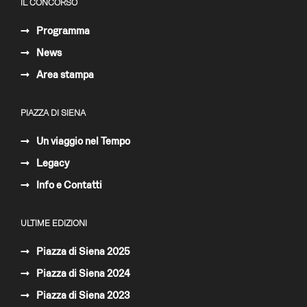
IL CONCORSO
Programma
News
Area stampa
PIAZZA DI SIENA
Un viaggio nel Tempo
Legacy
Info e Contatti
ULTIME EDIZIONI
Piazza di Siena 2025
Piazza di Siena 2024
Piazza di Siena 2023