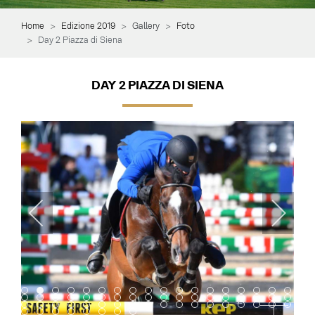
Home
Edizione 2019
Gallery
Foto
Day 2 Piazza di Siena
DAY 2 PIAZZA DI SIENA
Item 0
Item 1
Item 2
Item 3
Item 4
Item 5
Item 6
Item 7
Item 8
Item 9
Item 10
Item 11
Item 12
Item 13
Item 14
Item 15
Item 16
Item 
Item 18
Item 19
Item 20
Item 21
Item 22
Item 23
Item 24
Item 25
Item 26
Item 27
Item 28
Item 29
Item 30
Item 31
Item 32
Item 33
Item 34
Item 
Item 36
Item 37
Item 38
Item 39
Item 40
Item 41
Item 42
Item 43
Item 44
Item 45
Item 46
Item 47
Item 48
Item 49
Item 50
Item 51
Item 52
Item 