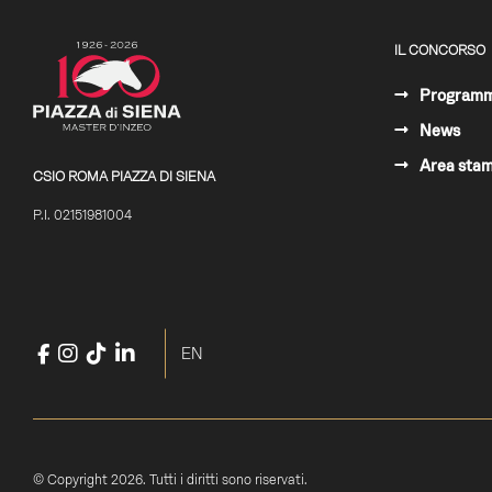
IL CONCORSO
Program
News
Area sta
CSIO ROMA PIAZZA DI SIENA
P.I. 02151981004
Facebook
Instagram
TikTok
LinkedIn
YouTube
Seleziona la tua lingua
EN
© Copyright 2026. Tutti i diritti sono riservati.