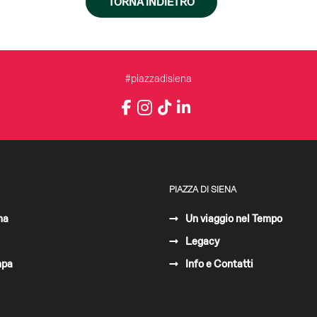
TORNA INDIETRO
#piazzadisiena
Instagram
Facebook
TikTok
LinkedIn
YouTube
PIAZZA DI SIENA
ma
Un viaggio nel Tempo
Legacy
mpa
Info e Contatti