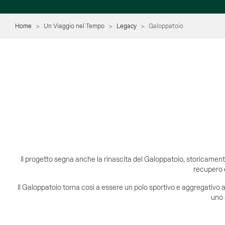
Home
Un Viaggio nel Tempo
Legacy
Galoppatoio
Il progetto segna anche la rinascita del Galoppatoio, storicament
recupero e
Il Galoppatoio torna così a essere un polo sportivo e aggregativo ape
uno 