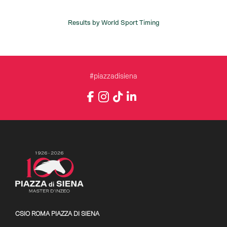
#piazzadisiena
Instagram
Facebook
TikTok
LinkedIn
YouTube
CSIO ROMA PIAZZA DI SIENA