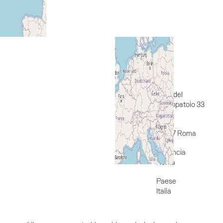
Via
Viale del
Galoppatoio 33
Città
00197 Roma
Provincia
Roma
Paese
Italia