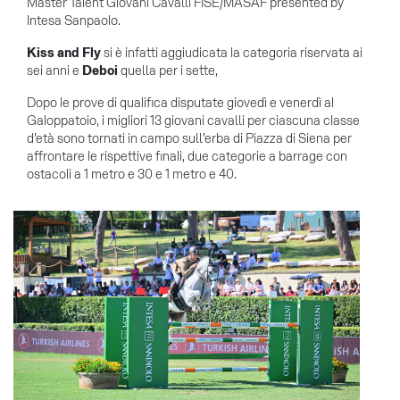
Master Talent Giovani Cavalli FISE/MASAF presented by
Intesa Sanpaolo.
Kiss and Fly
si è infatti aggiudicata la categoria riservata ai
sei anni e
Deboi
quella per i sette,
Dopo le prove di qualifica disputate giovedì e venerdì al
Galoppatoio, i migliori 13 giovani cavalli per ciascuna classe
d’età sono tornati in campo sull’erba di Piazza di Siena per
affrontare le rispettive finali, due categorie a barrage con
ostacoli a 1 metro e 30 e 1 metro e 40.