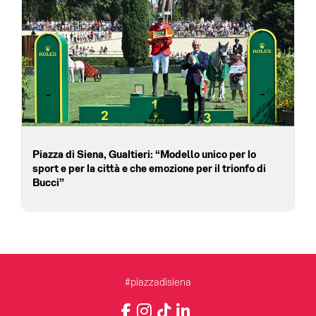
Piazza di Siena, Gualtieri: “Modello unico per lo
sport e per la città e che emozione per il trionfo di
Bucci”
#piazzadisiena
Instagram
Facebook
TikTok
LinkedIn
YouTube