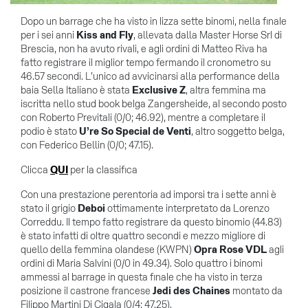
Dopo un barrage che ha visto in lizza sette binomi, nella finale
per i sei anni
Kiss and Fly
, allevata dalla Master Horse Srl di
Brescia, non ha avuto rivali, e agli ordini di Matteo Riva ha
fatto registrare il miglior tempo fermando il cronometro su
46.57 secondi. L’unico ad avvicinarsi alla performance della
baia Sella Italiano è stata
Exclusive Z
, altra femmina ma
iscritta nello stud book belga Zangersheide, al secondo posto
con Roberto Previtali (0/0; 46.92), mentre a completare il
podio è stato
U’re So Special de Venti
, altro soggetto belga,
con Federico Bellin (0/0; 47.15).
Clicca
QUI
per la classifica
Con una prestazione perentoria ad imporsi tra i sette anni è
stato il grigio
Deboi
ottimamente interpretato da Lorenzo
Correddu. Il tempo fatto registrare da questo binomio (44.83)
è stato infatti di oltre quattro secondi e mezzo migliore di
quello della femmina olandese (KWPN)
Opra Rose VDL
agli
ordini di Maria Salvini (0/0 in 49.34). Solo quattro i binomi
ammessi al barrage in questa finale che ha visto in terza
posizione il castrone francese
Jedi des Chaines
montato da
Filippo Martini Di Cigala (0/4; 47.25).