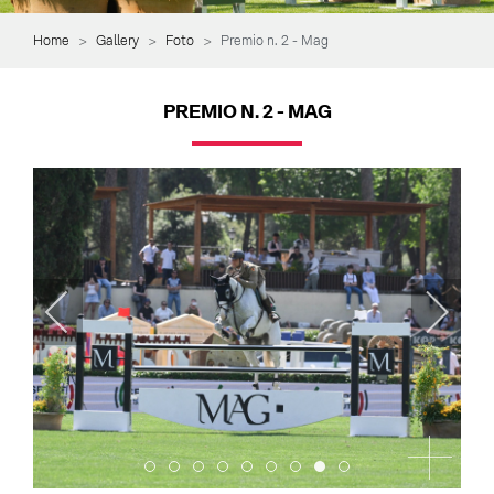
Home
Gallery
Foto
Premio n. 2 - Mag
PREMIO N. 2 - MAG
Item 0
Item 1
Item 2
Item 3
Item 4
Item 5
Item 6
Item 7
Item 8