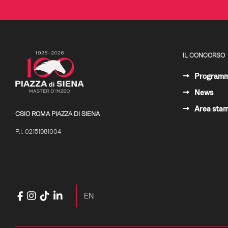
IL CONCORSO
Program
News
Area sta
CSIO ROMA PIAZZA DI SIENA
P.I. 02151981004
Facebook
Instagram
TikTok
LinkedIn
YouTube
Seleziona la tua lingua
EN