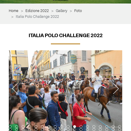
Home
Edizione 2022
Gallery
Foto
Italia Polo Challenge 2022
ITALIA POLO CHALLENGE 2022
Item 0
Item 1
Item 2
Item 3
Item 4
Item 5
Item 6
Item 7
Item 8
Item 9
Item 10
Item 11
Item 12
Item 13
Item 14
Item 15
Item 16
Item 