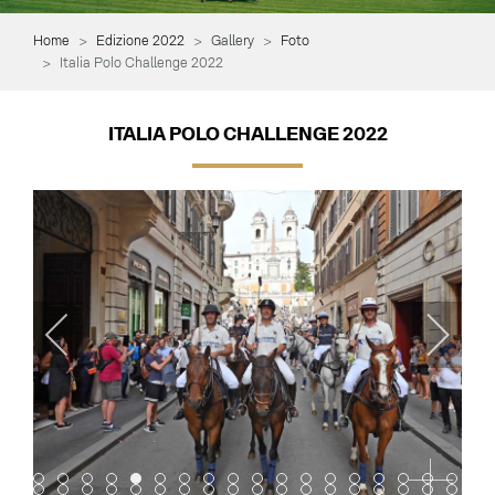
Home
Edizione 2022
Gallery
Foto
Italia Polo Challenge 2022
ITALIA POLO CHALLENGE 2022
Item 0
Item 1
Item 2
Item 3
Item 4
Item 5
Item 6
Item 7
Item 8
Item 9
Item 10
Item 11
Item 12
Item 13
Item 14
Item 15
Item 16
Item 