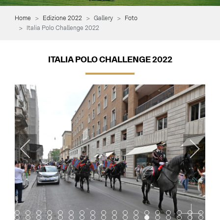
Home
Edizione 2022
Gallery
Foto
Italia Polo Challenge 2022
ITALIA POLO CHALLENGE 2022
Item 0
Item 1
Item 2
Item 3
Item 4
Item 5
Item 6
Item 7
Item 8
Item 9
Item 10
Item 11
Item 12
Item 13
Item 14
Item 15
Item 16
Item 