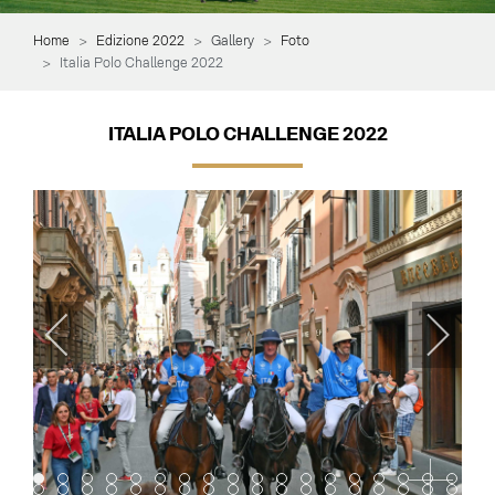
Home
Edizione 2022
Gallery
Foto
Italia Polo Challenge 2022
ITALIA POLO CHALLENGE 2022
Item 0
Item 1
Item 2
Item 3
Item 4
Item 5
Item 6
Item 7
Item 8
Item 9
Item 10
Item 11
Item 12
Item 13
Item 14
Item 15
Item 16
Item 