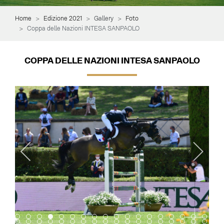
Home
Edizione 2021
Gallery
Foto
Coppa delle Nazioni INTESA SANPAOLO
COPPA DELLE NAZIONI INTESA SANPAOLO
Item 0
Item 1
Item 2
Item 3
Item 4
Item 5
Item 6
Item 7
Item 8
Item 9
Item 10
Item 11
Item 12
Item 13
Item 14
Item 15
Item 16
Item 