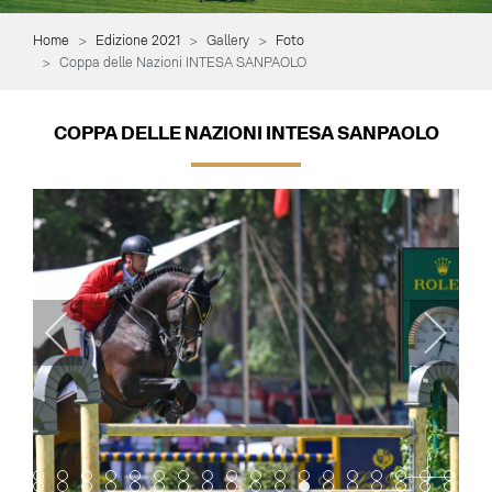
Home
Edizione 2021
Gallery
Foto
Coppa delle Nazioni INTESA SANPAOLO
COPPA DELLE NAZIONI INTESA SANPAOLO
Item 0
Item 1
Item 2
Item 3
Item 4
Item 5
Item 6
Item 7
Item 8
Item 9
Item 10
Item 11
Item 12
Item 13
Item 14
Item 15
Item 16
Item 