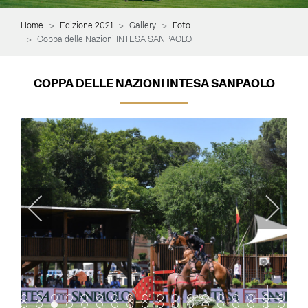
Home
Edizione 2021
Gallery
Foto
Coppa delle Nazioni INTESA SANPAOLO
COPPA DELLE NAZIONI INTESA SANPAOLO
Item 0
Item 1
Item 2
Item 3
Item 4
Item 5
Item 6
Item 7
Item 8
Item 9
Item 10
Item 11
Item 12
Item 13
Item 14
Item 15
Item 16
Item 