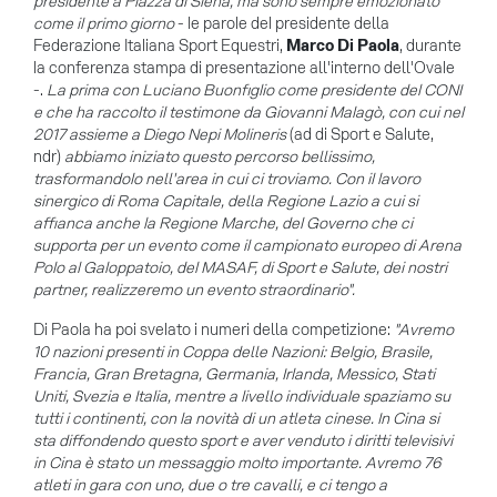
presidente a Piazza di Siena, ma sono sempre emozionato
come il primo giorno
- le parole del presidente della
Federazione Italiana Sport Equestri,
Marco Di Paola
, durante
la conferenza stampa di presentazione all'interno dell'Ovale
-.
La prima con Luciano Buonfiglio come presidente del CONI
e che ha raccolto il testimone da Giovanni Malagò, con cui nel
2017 assieme a Diego Nepi Molineris
(ad di Sport e Salute,
ndr)
abbiamo iniziato questo percorso bellissimo,
trasformandolo nell'area in cui ci troviamo. Con il lavoro
sinergico di Roma Capitale, della Regione Lazio a cui si
affianca anche la Regione Marche, del Governo che ci
supporta per un evento come il campionato europeo di Arena
Polo al Galoppatoio, del MASAF, di Sport e Salute, dei nostri
partner, realizzeremo un evento straordinario".
Di Paola ha poi svelato i numeri della competizione:
"Avremo
10 nazioni presenti in Coppa delle Nazioni: Belgio, Brasile,
Francia, Gran Bretagna, Germania, Irlanda, Messico, Stati
Uniti, Svezia e Italia, mentre a livello individuale spaziamo su
tutti i continenti, con la novità di un atleta cinese. In Cina si
sta diffondendo questo sport e aver venduto i diritti televisivi
in Cina è stato un messaggio molto importante. Avremo 76
atleti in gara con uno, due o tre cavalli, e ci tengo a