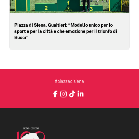
Piazza di Siena, Gualtieri: “Modello unico per lo
sport e per la città e che emozione per il trionfo di
Bucci”
#piazzadisiena
Instagram
Facebook
TikTok
LinkedIn
YouTube