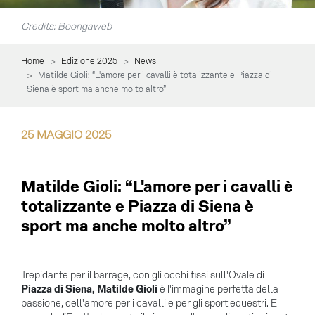
Credits: Boongaweb
Home
Edizione 2025
News
Matilde Gioli: “L'amore per i cavalli è totalizzante e Piazza di
Siena è sport ma anche molto altro”
25
MAGGIO
2025
Matilde Gioli: “L'amore per i cavalli è
totalizzante e Piazza di Siena è
sport ma anche molto altro”
Trepidante per il barrage, con gli occhi fissi sull'Ovale di
Piazza di Siena, Matilde Gioli
è l'immagine perfetta della
passione, dell'amore per i cavalli e per gli sport equestri. E