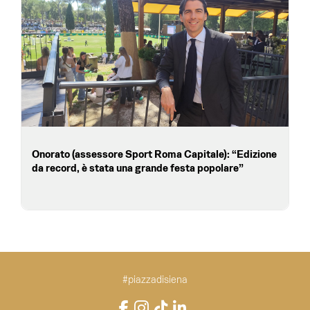
Onorato (assessore Sport Roma Capitale): “Edizione
da record, è stata una grande festa popolare”
#piazzadisiena
Instagram
Facebook
TikTok
LinkedIn
YouTube