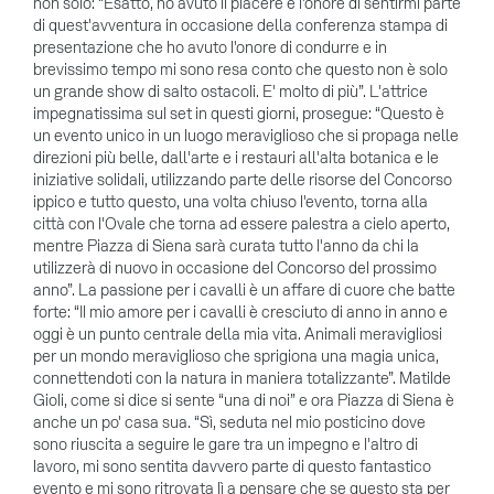
non solo: “Esatto, ho avuto il piacere e l'onore di sentirmi parte
di quest'avventura in occasione della conferenza stampa di
presentazione che ho avuto l'onore di condurre e in
brevissimo tempo mi sono resa conto che questo non è solo
un grande show di salto ostacoli. E' molto di più”. L'attrice
impegnatissima sul set in questi giorni, prosegue: “Questo è
un evento unico in un luogo meraviglioso che si propaga nelle
direzioni più belle, dall'arte e i restauri all'alta botanica e le
iniziative solidali, utilizzando parte delle risorse del Concorso
ippico e tutto questo, una volta chiuso l'evento, torna alla
città con l'Ovale che torna ad essere palestra a cielo aperto,
mentre Piazza di Siena sarà curata tutto l'anno da chi la
utilizzerà di nuovo in occasione del Concorso del prossimo
anno”. La passione per i cavalli è un affare di cuore che batte
forte: “Il mio amore per i cavalli è cresciuto di anno in anno e
oggi è un punto centrale della mia vita. Animali meravigliosi
per un mondo meraviglioso che sprigiona una magia unica,
connettendoti con la natura in maniera totalizzante”. Matilde
Gioli, come si dice si sente “una di noi” e ora Piazza di Siena è
anche un po' casa sua. “Sì, seduta nel mio posticino dove
sono riuscita a seguire le gare tra un impegno e l'altro di
lavoro, mi sono sentita davvero parte di questo fantastico
evento e mi sono ritrovata lì a pensare che se questo sta per