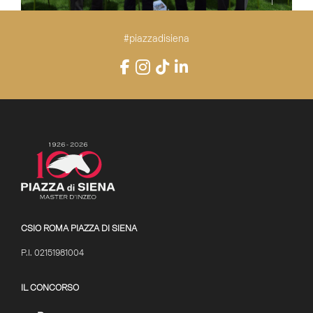
Item 18
Item 19
Item 20
Item 21
Item 22
Item 23
Item 24
Item 25
Item 26
Item 27
#piazzadisiena
Instagram
Facebook
TikTok
LinkedIn
YouTube
CSIO ROMA PIAZZA DI SIENA
P.I. 02151981004
IL CONCORSO