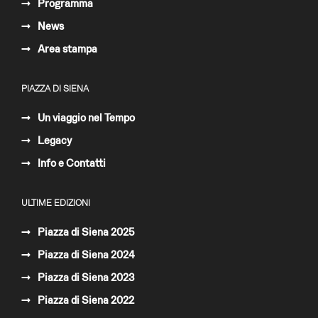
Programma
News
Area stampa
PIAZZA DI SIENA
Un viaggio nel Tempo
Legacy
Info e Contatti
ULTIME EDIZIONI
Piazza di Siena 2025
Piazza di Siena 2024
Piazza di Siena 2023
Piazza di Siena 2022