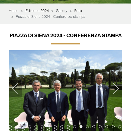
Home
Edizione 2024
Gallery
Foto
Piazza di Siena 2024 - Conferenza stampa
PIAZZA DI SIENA 2024 - CONFERENZA STAMPA
Item 0
Item 1
Item 2
Item 3
Item 4
Item 5
Item 6
Item 7
Item 8
Item 9
Item 10
Item 11
Item 12
Item 13
Item 14
Item 15
Item 16
Item 