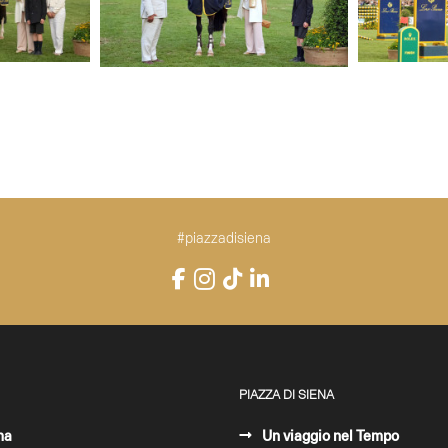
#piazzadisiena
Instagram
Facebook
TikTok
LinkedIn
YouTube
PIAZZA DI SIENA
ma
Un viaggio nel Tempo