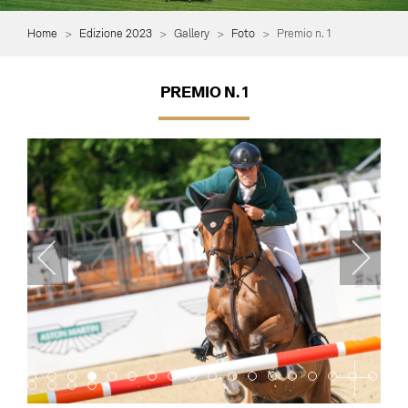
Home
Edizione 2023
Gallery
Foto
Premio n. 1
PREMIO N. 1
Item 0
Item 1
Item 2
Item 3
Item 4
Item 5
Item 6
Item 7
Item 8
Item 9
Item 10
Item 11
Item 12
Item 13
Item 14
Item 15
Item 16
Item 
Item 18
Item 19
Item 20
Item 21