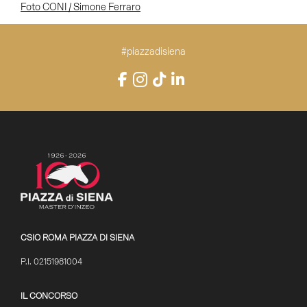
Foto CONI / Simone Ferraro
#piazzadisiena
Instagram
Facebook
TikTok
LinkedIn
YouTube
CSIO ROMA PIAZZA DI SIENA
P.I. 02151981004
IL CONCORSO