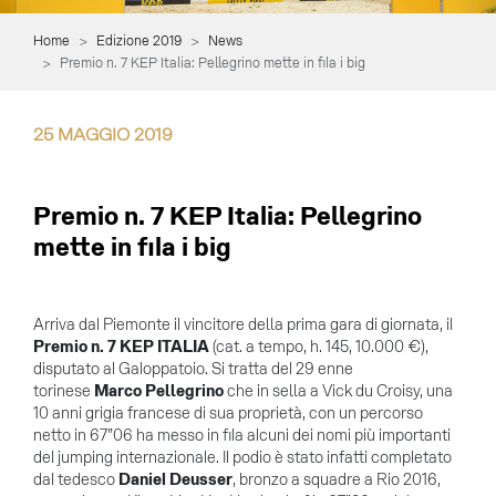
Home
Edizione 2019
News
Premio n. 7 KEP Italia: Pellegrino mette in fila i big
25
MAGGIO
2019
Premio n. 7 KEP Italia: Pellegrino
mette in fila i big
Arriva dal Piemonte il vincitore della prima gara di giornata, il
Premio n. 7 KEP ITALIA
(cat. a tempo, h. 145, 10.000 €),
disputato al Galoppatoio. Si tratta del 29 enne
torinese
Marco Pellegrino
che in sella a Vick du Croisy, una
10 anni grigia francese di sua proprietà, con un percorso
netto in 67”06 ha messo in fila alcuni dei nomi più importanti
del jumping internazionale. Il podio è stato infatti completato
dal tedesco
Daniel Deusser
, bronzo a squadre a Rio 2016,