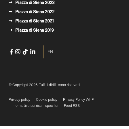
Piazza di Siena 2023
Piazza di Siena 2022
Piazza di Siena 2021
Piazza di Siena 2019
Facebook
Instagram
TikTok
LinkedIn
YouTube
Seleziona la tua lingua
EN
© Copyright 2026. Tutti i diritti sono riservati.
Privacy policy
Cookie policy
Privacy Policy WI-FI
Informativa sui rischi specifici
Feed RSS