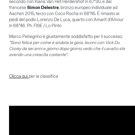
secondo con Kiana Van Het Herdershof in 67”30, e dal
francese
Simon Delestre
, bronzo europeo individuale ad
Aachen 2015, terzo con Coco Rocha in 68”45. È rimasto ai
piedi del podio Lorenzo De Luca, quarto con Amarit d’Amour
in 68”46. Ph. FISE / Lo Pinto
Marco Pellegrino è giustamente soddisfatto per il successo.
“Sono felice per come è andata la gara, lavoro con Vick Du
Croisy da sei anni e giorno dopo giorno vedo che il cavallo sta
avendo una crescita costante”.
Clicca qui
per la classifica