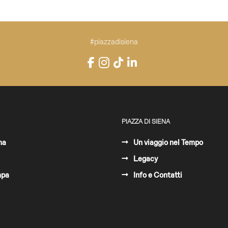
#piazzadisiena
Instagram
Facebook
TikTok
LinkedIn
YouTube
PIAZZA DI SIENA
ma
Un viaggio nel Tempo
Legacy
mpa
Info e Contatti