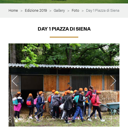
Home
Edizione 2019
Gallery
Foto
Day 1 Piazza di Siena
DAY 1 PIAZZA DI SIENA
Item 0
Item 1
Item 2
Item 3
Item 4
Item 5
Item 6
Item 7
Item 8
Item 9
Item 10
Item 11
Item 12
Item 13
Item 14
Item 15
Item 16
Item 
Item 18
Item 19
Item 20
Item 21