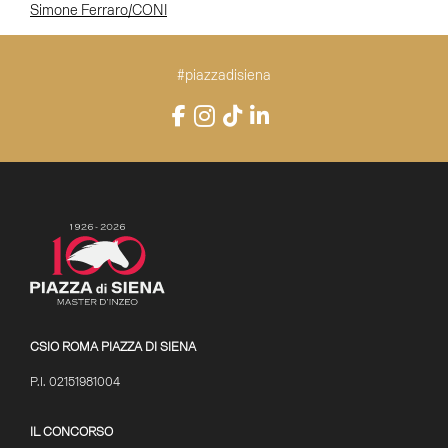
Simone Ferraro/CONI
#piazzadisiena
Instagram
Facebook
TikTok
LinkedIn
YouTube
CSIO ROMA PIAZZA DI SIENA
P.I. 02151981004
IL CONCORSO