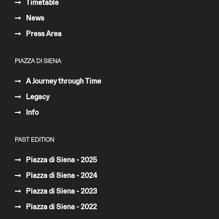
Timetable
News
Press Area
PIAZZA DI SIENA
A Journey through Time
Legacy
Info
PAST EDITION
Piazza di Siena - 2025
Piazza di Siena - 2024
Piazza di Siena - 2023
Piazza di Siena - 2022