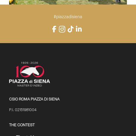
Item 36
Item 37
Item 38
#piazzadisiena
Instagram
Facebook
TikTok
LinkedIn
YouTube
CSIO ROMA PIAZZA DI SIENA
P.I. 02151981004
THE CONTEST