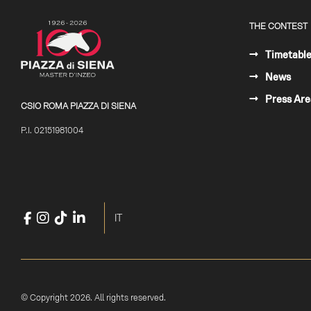
THE CONTEST
Timetabl
News
Press Are
CSIO ROMA PIAZZA DI SIENA
P.I. 02151981004
Facebook
Instagram
TikTok
LinkedIn
YouTube
Select your language
IT
© Copyright 2026. All rights reserved.