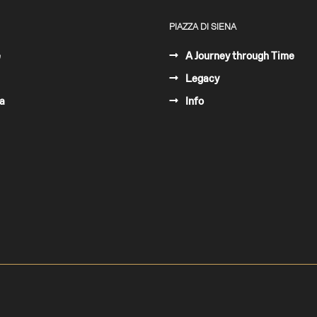
PIAZZA DI SIENA
e
A Journey through Time
Legacy
a
Info