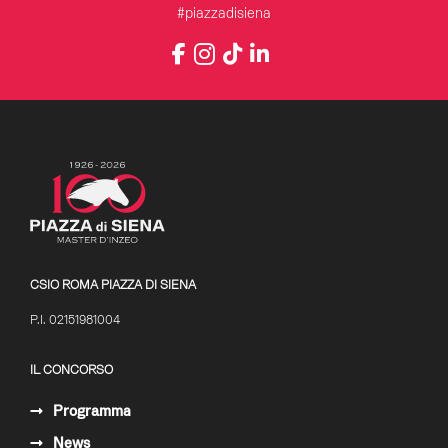
#piazzadisiena
Instagram
Facebook
TikTok
LinkedIn
YouTube
CSIO ROMA PIAZZA DI SIENA
P.I. 02151981004
IL CONCORSO
Programma
News