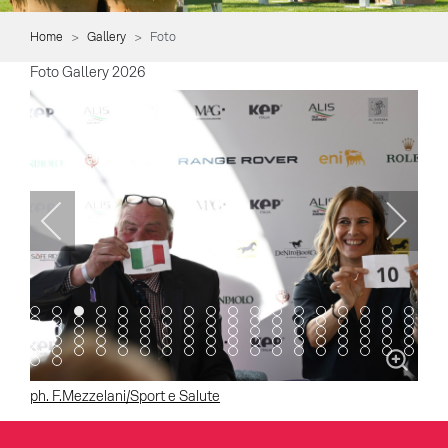
Home
Gallery
Foto
Foto Gallery 2026
Item 0
Item 1
Item 2
Item 3
Item 4
Item 5
Item 6
Item 7
Item 8
Item 9
Item 10
Item 11
Item 12
Item 13
Item 14
Item 15
Item 16
Item 
Item 18
Item 19
Item 20
Item 21
Item 22
Item 23
Item 24
Item 25
Item 26
Item 27
Item 28
Item 29
Item 30
Item 31
Item 32
Item 33
Item 34
Item 
Item 36
Item 37
Item 38
Item 39
Item 40
Item 41
Item 42
Item 43
Item 44
Item 45
Item 46
Item 47
Item 48
Item 49
Item 50
Item 51
Item 52
Item 
Item 54
Item 55
Item 56
Item 57
Item 58
Item 59
Item 60
Item 61
Item 62
Item 63
Item 64
Item 65
Item 66
Item 67
Item 68
Item 69
Item 70
Item 
Item 72
Item 73
Item 74
Item 75
Item 76
Item 77
Item 78
Item 79
Item 80
Item 81
Item 82
Item 83
Item 84
Item 85
Item 86
Item 87
Item 88
Item 
Item 90
Item 91
ph. F.Mezzelani/Sport e Salute