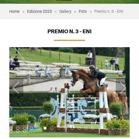
Home
Edizione 2023
Gallery
Foto
Premio n. 3 - ENI
PREMIO N. 3 - ENI
Item 0
Item 1
Item 2
Item 3
Item 4
Item 5
Item 6
Item 7
Item 8
Item 9
Item 10
Item 11
Item 12
Item 13
Item 14
Item 15
Item 16
Item 
Item 18
Item 19
Item 20