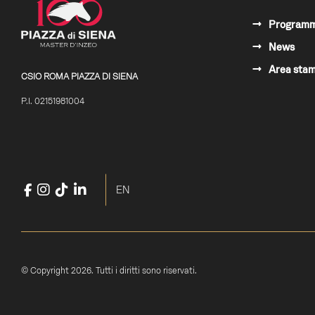
Program
News
Area sta
CSIO ROMA PIAZZA DI SIENA
P.I. 02151981004
Facebook
Instagram
TikTok
LinkedIn
YouTube
Seleziona la tua lingua
EN
© Copyright 2026. Tutti i diritti sono riservati.