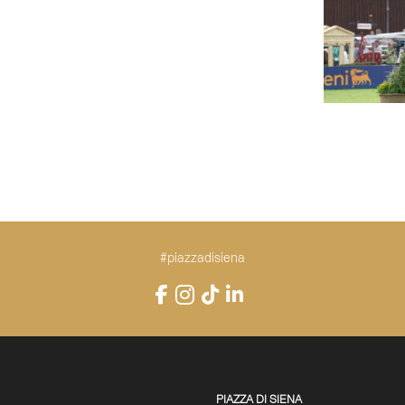
#piazzadisiena
Instagram
Facebook
TikTok
LinkedIn
YouTube
PIAZZA DI SIENA