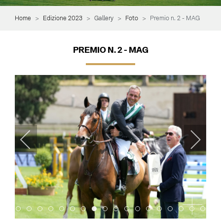
Home
Edizione 2023
Gallery
Foto
Premio n. 2 - MAG
PREMIO N. 2 - MAG
Item 0
Item 1
Item 2
Item 3
Item 4
Item 5
Item 6
Item 7
Item 8
Item 9
Item 10
Item 11
Item 12
Item 13
Item 14
Item 15
Item 16
Item 