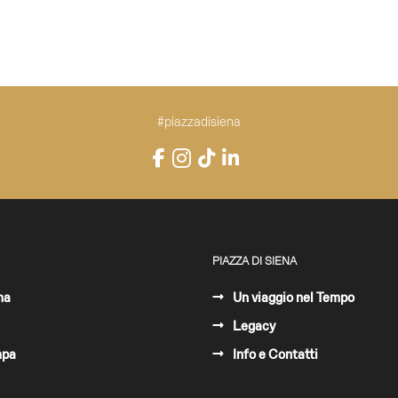
#piazzadisiena
Instagram
Facebook
TikTok
LinkedIn
YouTube
PIAZZA DI SIENA
ma
Un viaggio nel Tempo
Legacy
mpa
Info e Contatti