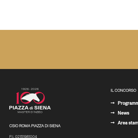
IL CONCORSO
Program
News
Area sta
CSIO ROMA PIAZZA DI SIENA
P.I. 02151981004